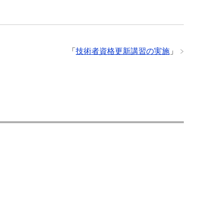
「
技術者資格更新講習の実施
」