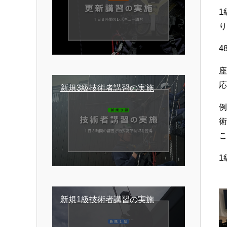
1
り
4
応
新規3級技術者講習の実施
術
こ
1
新規1級技術者講習の実施