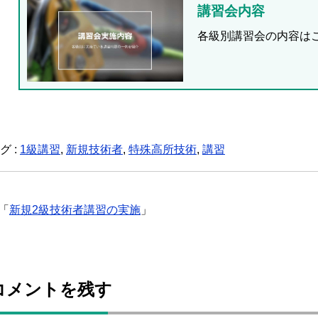
講習会内容
各級別講習会の内容は
グ :
1級講習
,
新規技術者
,
特殊高所技術
,
講習
「
新規2級技術者講習の実施
」
コメントを残す