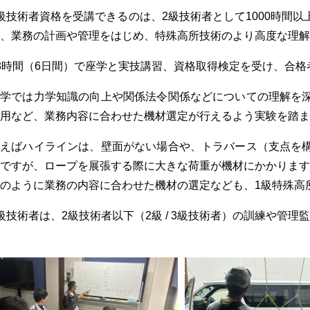
級技術者資格を受講できるのは、2級技術者として1000時間
、業務の計画や管理をはじめ、特殊高所技術のより高度な理解
8時間（6日間）で座学と実技講習、資格取得検定を受け、合格
座学では力学知識の向上や関係法令関係などについての理解を
用など、業務内容に合わせた機材選定が行えるよう実験を踏ま
例えばハイラインは、壁面がない場合や、トラバース（支点を
ですが、ロープを展張する際に大きな荷重が機材にかかります
のように業務の内容に合わせた機材の選定なども、1級特殊高
級技術者は、2級技術者以下（2級 / 3級技術者）の訓練や管