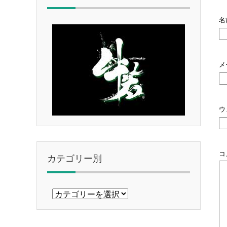
名
メ
ウ
コ
カテゴリー別
カ
テ
ゴ
リ