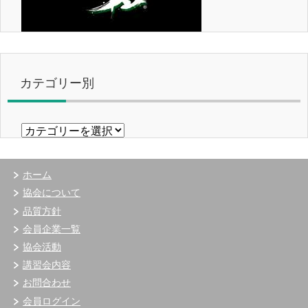
カテゴリー別
カ
テ
ゴ
リ
ホーム
ー
協会について
別
品質方針
会員企業一覧
協会活動
講習会内容
お問合わせ
会員ログイン