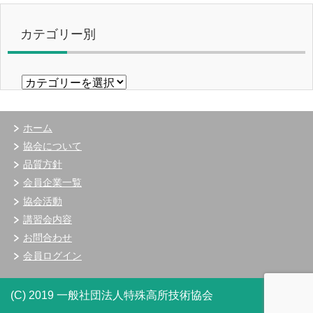
カテゴリー別
カ
テ
ゴ
リ
ホーム
ー
協会について
別
品質方針
会員企業一覧
協会活動
講習会内容
お問合わせ
会員ログイン
(C) 2019 一般社団法人特殊高所技術協会