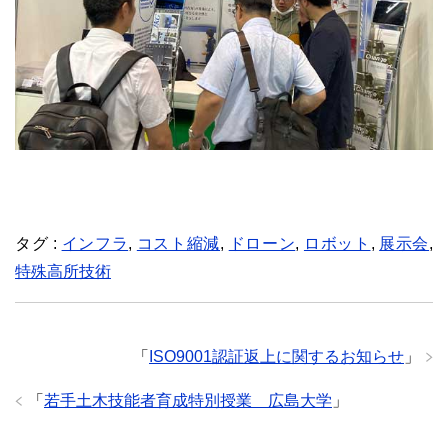
タグ :
インフラ
,
コスト縮減
,
ドローン
,
ロボット
,
展示会
,
特殊高所技術
「
ISO9001認証返上に関するお知らせ
」
「
若手土木技能者育成特別授業 広島大学
」