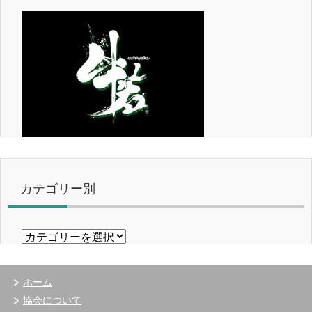
カテゴリー別
カ
テ
ゴ
リ
ホーム
ー
協会について
別