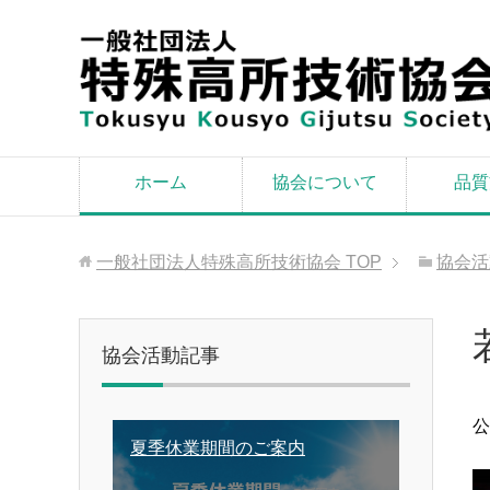
ホーム
協会について
品質
一般社団法人特殊高所技術協会
TOP
協会活
協会活動記事
公
夏季休業期間のご案内