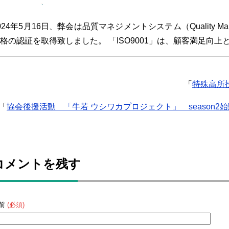
024年5月16日、弊会は品質マネジメントシステム（Quality Manag
格の認証を取得致しました。 「ISO9001」は、顧客満足向上
「
特殊高所
「
協会後援活動 「牛若 ウシワカプロジェクト」 season2
コメントを残す
前
(必須)