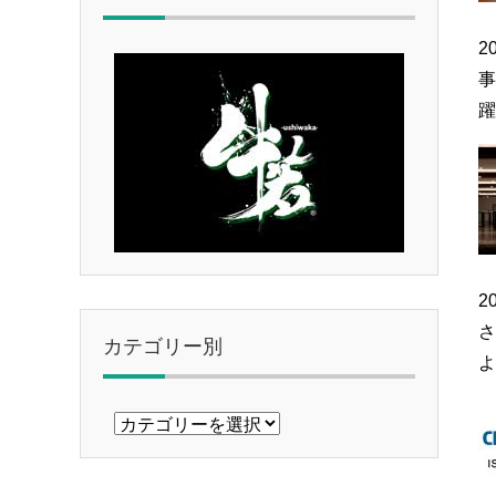
2
事
躍
2
カテゴリー別
よ
カ
テ
ゴ
リ