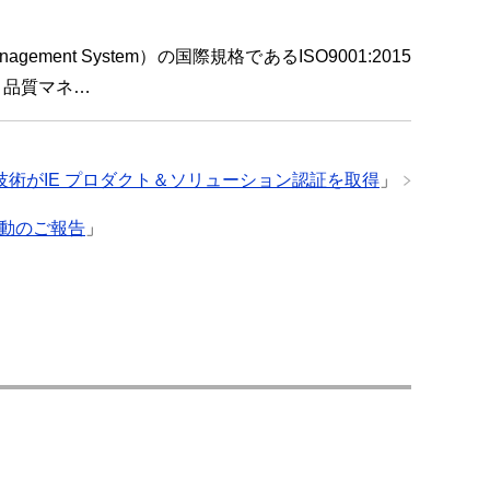
ement System）の国際規格であるISO9001:2015
と品質マネ…
技術がIE プロダクト＆ソリューション認証を取得
」
始動のご報告
」