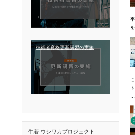
平
を
技術者資格更新講習の実施
こ
ト
…
牛若 ウシワカプロジェクト