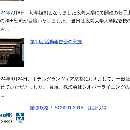
024年7月8日、毎年恒例となりました広島大学にて開催の若
の和田聖司が登壇いたしました。 当日は広島大学大学院教授
さ…
第10期活動報告会の実施
024年6月24日、ホテルグランヴィア京都におきまして、一般
させていただきました。 冒頭、株式会社シルバーライニング
…
国際規格「ISO9001:2015」認証取得