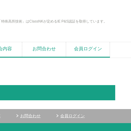
「特殊高所技術」はClassNKが定めるIE P&S認証を取得しています。
会内容
お問合わせ
会員ログイン
容
お問合わせ
会員ログイン